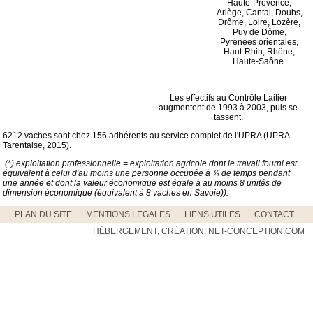
Haute-Provence,
Ariège, Cantal, Doubs,
Drôme, Loire, Lozère,
Puy de Dôme,
Pyrénées orientales,
Haut-Rhin, Rhône,
Haute-Saône
Les effectifs au Contrôle Laitier
augmentent de 1993 à 2003, puis se
tassent.
6212 vaches sont chez 156 adhérents au service complet de l'UPRA (UPRA
Tarentaise, 2015).
(*) exploitation professionnelle = exploitation agricole dont le travail fourni est
équivalent à celui d'au moins une personne occupée à ¾ de temps pendant
une année et dont la valeur économique est égale à au moins 8 unités de
dimension économique (équivalent à 8 vaches en Savoie)).
PLAN DU SITE
MENTIONS LEGALES
LIENS UTILES
CONTACT
HÉBERGEMENT, CRÉATION: NET-CONCEPTION.COM