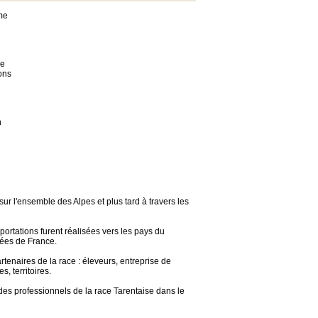
mme
re
ons
n
sur l'ensemble des Alpes et plus tard à travers les
portations furent réalisées vers les pays du
tées de France.
tenaires de la race : éleveurs, entreprise de
, territoires.
des professionnels de la race Tarentaise dans le