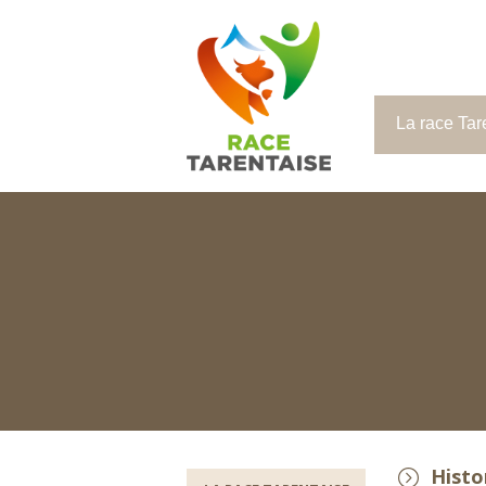
La race Tar
Histo