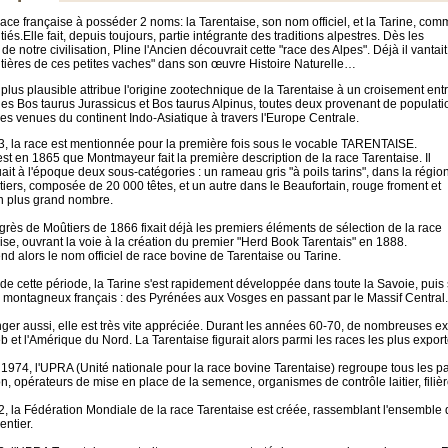
race française à posséder 2 noms: la Tarentaise, son nom officiel, et la Tarine, co
itiés.Elle fait, depuis toujours, partie intégrante des traditions alpestres. Dès les
 de notre civilisation, Pline l'Ancien découvrait cette "race des Alpes". Déjà il vantait
aitières de ces petites vaches" dans son œuvre Histoire Naturelle…
plus plausible attribue l'origine zootechnique de la Tarentaise à un croisement ent
es Bos taurus Jurassicus et Bos taurus Alpinus, toutes deux provenant de populati
es venues du continent Indo-Asiatique à travers l'Europe Centrale.
, la race est mentionnée pour la première fois sous le vocable TARENTAISE.
est en 1865 que Montmayeur fait la première description de la race Tarentaise. Il
uait à l'époque deux sous-catégories : un rameau gris "à poils tarins", dans la régio
iers, composée de 20 000 têtes, et un autre dans le Beaufortain, rouge froment et
n plus grand nombre.
rès de Moûtiers de 1866 fixait déjà les premiers éléments de sélection de la race
ise, ouvrant la voie à la création du premier "Herd Book Tarentais" en 1888.
end alors le nom officiel de race bovine de Tarentaise ou Tarine.
r de cette période, la Tarine s'est rapidement développée dans toute la Savoie, puis 
 montagneux français : des Pyrénées aux Vosges en passant par le Massif Central.
anger aussi, elle est très vite appréciée. Durant les années 60-70, de nombreuses ex
 et l'Amérique du Nord. La Tarentaise figurait alors parmi les races les plus expor
1974, l'UPRA (Unité nationale pour la race bovine Tarentaise) regroupe tous les par
on, opérateurs de mise en place de la semence, organismes de contrôle laitier, filières
, la Fédération Mondiale de la race Tarentaise est créée, rassemblant l'ensemble 
ntier.