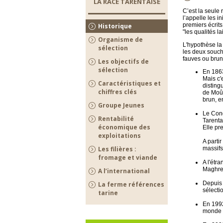
LA RACE TARENTAISE
C’est la seule 
l’appelle les in
premiers écrits
Historique
"les qualités l
Organisme de
L'hypothèse la 
sélection
les deux souch
fauves ou brun
Les objectifs de
sélection
En 1863
Mais c'
Caractéristiques et
disting
chiffres clés
de Moût
brun, e
Groupe Jeunes
Le Cong
Rentabilité
Tarenta
économique des
Elle pr
exploitations
A parti
Les filières :
massifs
fromage et viande
A l'étr
Maghreb
A l’international
Depuis 
La ferme références
sélecti
tarine
En 1992
monde e