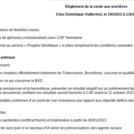
Règlement de la vente aux enchères
Chez Dominique Vuillermet, le 19/10/23 à 13h
ères de femelles issues
ers de génisses contractualisés avec CAP Tarentaise
nts au service « Progrès Génétique » si elles remplissent les conditions suivantes : 
s animaux
ivent :
de cheptels officiellement indemnes de Tuberculose, Brucellose, Leucose et quali
 en ce qui concerne la BVD
a néosporose et la besnoitiose, présenter un résultat négatif sur un prélèvement d
es documents certifiant ces résultats seront transmis à CAP avant le 11 octobre 2023
sultats conformes d’un point de vue croissance par rapport aux objectifs définis da
ntes
es gestantes (certificat fourni) et inséminées à partir du 30/01/2023
 de race pure d’un taureau d’IA selon les préconisations des agents raciaux