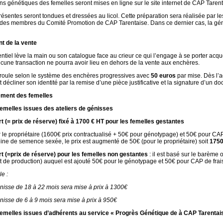
ns génétiques des femelles seront mises en ligne sur le site internet de CAP Tarent
ésentes seront tondues et dressées au licol. Cette préparation sera réalisée par le
s membres du Comité Promotion de CAP Tarentaise. Dans ce dernier cas, la géniss
t de la vente
entiel lève la main ou son catalogue face au crieur ce qui l’engage à se porter acq
ucune transaction ne pourra avoir lieu en dehors de la vente aux enchères.
roule selon le système des enchères progressives avec
50 euros
par mise. Dès l’a
écliner son identité par la remise d’une pièce justificative et la signature d’un d
lement des femelles
femelles issues des ateliers de génisses
rt (= prix de réserve) fixé à 1700 € HT pour les femelles gestantes
le propriétaire (1600€ prix contractualisé + 50€ pour génotypage) et 50€ pour CAP d
eine de semence sexée, le prix est augmenté de 50€ (pour le propriétaire) soit
1750
rt (=prix de réserve) pour les femelles non gestantes
: il est basé sur le barème o
t de production) auquel est ajouté 50€ pour le génotypage et 50€ pour CAP de frais
le :
e de 18 à 22 mois sera mise à prix à 1300€
 de 6 à 9 mois sera mise à prix à 950€
 femelles issues d’adhérents au service « Progrès Génétique de à CAP Tarentai