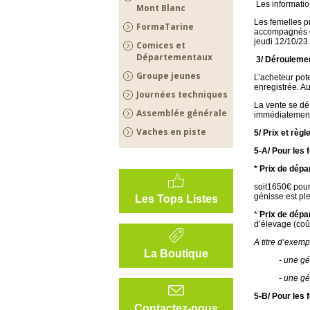
Les informatio
Mont Blanc
Les femelles pr
FormaTarine
accompagnés de
jeudi 12/10/23.
Comices et
Départementaux
3/ Déroulemen
Groupe jeunes
L’acheteur pot
enregistrée. A
Journées techniques
La vente se dé
Assemblée générale
immédiatement d
Vaches en piste
5/ Prix et règ
5-A/ Pour les 
* Prix de dépa
soit1650€ pour 
génisse est pl
Les Tops Listes
*
Prix de dépa
d’élevage (coû
A titre d’exemp
La Boutique
- une géniss
- une génisse
5-B/ Pour les
Contactez-nous