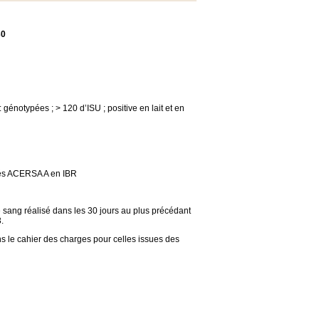
30
génotypées ; > 120 d’ISU ; positive en lait et en
fiés ACERSA A en IBR
e sang réalisé dans les 30 jours au plus précédant
.
ns le cahier des charges pour celles issues des