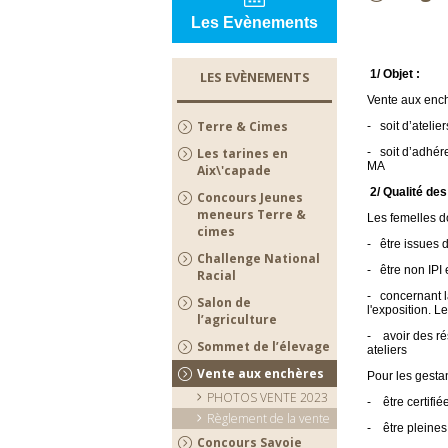
Les Evènements
1/ Objet :
LES EVÈNEMENTS
Vente aux ench
Terre & Cimes
- soit d’ateli
Les tarines en
- soit d’adhére
MA
Aix\'capade
2/ Qualité de
Concours Jeunes
meneurs Terre &
Les femelles do
cimes
- être issues 
Challenge National
- être non IPI
Racial
- concernant l
Salon de
l'exposition. L
l’agriculture
- avoir des ré
Sommet de l’élevage
ateliers
Vente aux enchères
Pour les gesta
PHOTOS VENTE 2023
- être certifié
Règlement de la vente
- être pleines
Concours Savoie