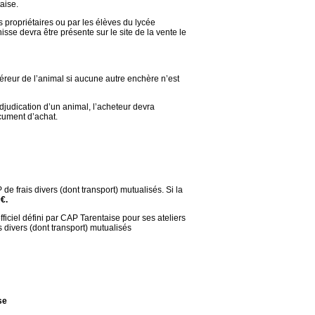
aise.
s propriétaires ou par les élèves du lycée
e devra être présente sur le site de la vente le
uéreur de l’animal si aucune autre enchère n’est
djudication d’un animal, l’acheteur devra
ocument d’achat.
e frais divers (dont transport) mutualisés. Si la
€.
fficiel défini par CAP Tarentaise pour ses ateliers
 divers (dont transport) mutualisés
se